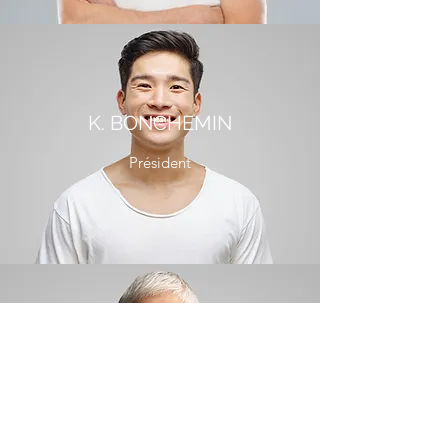
K. BONCHEMIN
Président
M. JEAN
Directeur des opérations